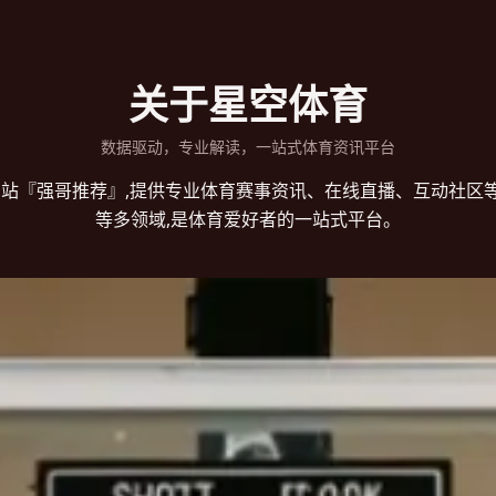
关于星空体育
数据驱动，专业解读，一站式体育资讯平台
网站『强哥推荐』,提供专业体育赛事资讯、在线直播、互动社区
等多领域,是体育爱好者的一站式平台。