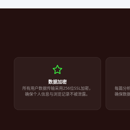
数据加密
所有用户数据传输采用256位SSL加密，
每篇分
确保个人信息与浏览记录不被泄露。
确保数