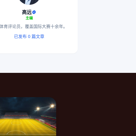
高远
主编
体育评论员，覆盖国际大赛十余年。
已发布 0 篇文章