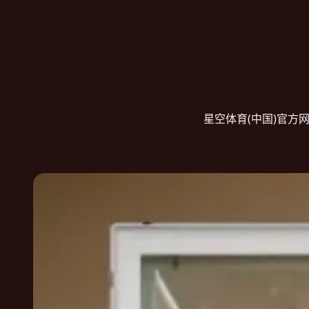
星空体育(中国)官方