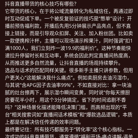
抖音直播带货的核心技巧有哪些？
它带货的核心，在于将公域流量转化为私域信任，再通过即
时互动促成下单。一个被反复验证的技巧是“憋单”设计：开
播前预告福利款，开播后先用5分钟展示产品亮点，但不直
接上链接，而是引导观众扣屏、关注、加入粉丝团。比如卖
一款便携榨汁杯，主播可以现场演示榨果汁，同时强调“扣1
满1000人，我们立刻炸一波19.9的福利价”。这种节奏能快
速拉升停留时长和互动率，系统会因此判定直播间热度高，
从而推送更多自然流量，让抖音直播的场观持续攀升。
选品与话术的匹配同样关键。很多新手主播只讲参数，但用
户更关心“这能解决我什么痛点”。例如卖厨房去油污湿巾，
与其说“含APG因子去油率99%”，不如直接对比：拿一块油
腻的灶台擦两下，展示湿巾瞬间变黄，同时说“你每天擦厨
房要花半小时，用这个3分钟搞定，省下的时间追剧不香
吗？”这种场景化描述能降低决策门槛，而高频出现的“平
台”相关搜索词如“直播间话术模板”和“爆款选品逻辑”，本质
上都是在解决信任传递的效率问题。
最终要记住：所有技巧都服务于“转化率”这个核心指标。一
次成功的抖音直播带货，通常遵循“福利开场-痛点讲解-逼单