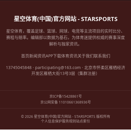
星空体育(中国)官方网站 - STARSPORTS
星空体育，覆盖足球、篮球、网球、电竞等主流项目的实时比分、
赛程与赔率。编辑部以数据为基石，为体育迷提供权威的赛事深度
解析与独家资讯。
首页
新闻资讯
APP下载
体育资讯
关于我们
联系我们
13745045848 · participating@163.com · 北京市怀柔区雁栖经济
开发区雁栖大街13号3层（集群注册）
京ICP备15428861号
京公网安备 11010661368936号
© 2026 星空体育(中国)官方网站 - STARSPORTS 版权所有
个人信息保护
服务规则
站点索引