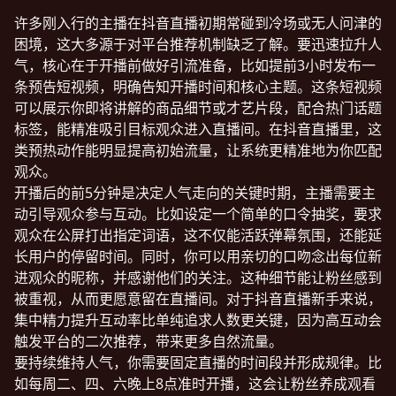
许多刚入行的主播在抖音直播初期常碰到冷场或无人问津的
困境，这大多源于对平台推荐机制缺乏了解。要迅速拉升人
气，核心在于开播前做好引流准备，比如提前3小时发布一
条预告短视频，明确告知开播时间和核心主题。这条短视频
可以展示你即将讲解的商品细节或才艺片段，配合热门话题
标签，能精准吸引目标观众进入直播间。在抖音直播里，这
类预热动作能明显提高初始流量，让系统更精准地为你匹配
观众。
开播后的前5分钟是决定人气走向的关键时期，主播需要主
动引导观众参与互动。比如设定一个简单的口令抽奖，要求
观众在公屏打出指定词语，这不仅能活跃弹幕氛围，还能延
长用户的停留时间。同时，你可以用亲切的口吻念出每位新
进观众的昵称，并感谢他们的关注。这种细节能让粉丝感到
被重视，从而更愿意留在直播间。对于抖音直播新手来说，
集中精力提升互动率比单纯追求人数更关键，因为高互动会
触发平台的二次推荐，带来更多自然流量。
要持续维持人气，你需要固定直播的时间段并形成规律。比
如每周二、四、六晚上8点准时开播，这会让粉丝养成观看