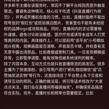
许多新手主播在该服务时，常因不了解平台规则而意外触发
限流。要避免这种情况，核心在于吃透《抖音直播行为规
范》，并养成开播前自查的习惯。比如，直播封面绝不能出
现夸张的“假红包”或低俗擦边图片，背景里也不能有未经授
权的品牌logo或违规商品。同时，直播间内的言论需要格
外谨慎，避免讨论政治敏感、医疗疗效或诱导未成年人打赏
等高风险内容。具体操作上，可以提前用“该平台”小号模拟
观众视角，观察画面是否清晰、声音是否卡顿，并检查有无
无意中露出违禁品，比如香烟或管制刀具。一旦发现模糊或
异常，立即暂停调整，能有效降低被系统误判的概率。
除了内容本身，互动方式也是抖音直播限流的高发区。很多
主播为了快速涨粉，会引导用户进行“刷礼物加微信”或“点
赞抽奖送实物”等行为，这直接违反了平台禁止私下交易和
诱导互动的规则。正确的做法是，将引导话术修改为“大家
点点关注，我们会在直播间用福袋抽奖”，并确保奖品描述
符合实际。另外，直播时长和频率也需要稳定，比如