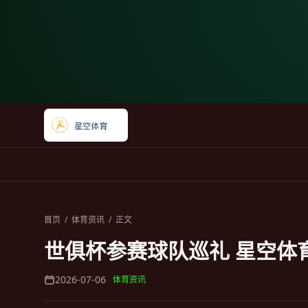
首页
/
体育资讯
/
正文
世俱杯参赛球队巡礼 星空体
2026-07-06
体育资讯