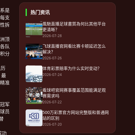
系是
热门资讯
每支
風馳直播足球畫質為何比其他平台
性拆
更清晰？
2026-07-28
洲顶
各队
飞球直播官网看比赛卡顿延迟怎么
解决？
积分
2026-07-26
队历
体育彩票赔率为什么实时变动？
，最
2026-07-24
精准
看球吧官网赛事覆盖范围能满足观
赛需求吗
2026-07-22
冠军
球员
500万彩票官方网站完整版和普通网
站的区别
替
2026-07-20
成功