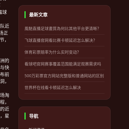
第
露球
最新文章
队近
風馳直播足球畫質為何比其他平台更清晰？
场正
节，
飞球直播官网看比赛卡顿延迟怎么解决？
体育彩票赔率为什么实时变动？
洲的
看球吧官网赛事覆盖范围能满足观赛需求吗
与快
布前
500万彩票官方网站完整版和普通网站的区别
洞，
世界杯在线看卡顿延迟怎么解决
场淘
程，
的近
，星
导航